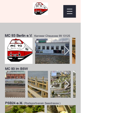
MC 93 Berlin e.V.
Karower Chaussee
99 13125
MC 93 im BSW
PSB24
e.V.
(Postsportverein Seestrasse )