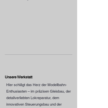
Unsere Werkstatt
Hier schlägt das Herz der Modellbahn-
Enthusiasten – im präzisen Gleisbau, der
detailverliebten Lokreparatur, dem
innovativen Steuerungsbau und der