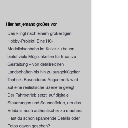
um ein realistisches und 
atmosphärisches Gesamtbild zu 
schaffen.

Hier hat jemand großes vor
Tauchen Sie ein in unsere Welt des 
Das klingt nach einem großartigen
Modellbaus und lassen Sie sich von 
Hobby-Projekt! Eine H0-
unserer Vielfalt und Kreativität 
Modelleisenbahn im Keller zu bauen,
begeistern!
bietet viele Möglichkeiten für kreative
Gestaltung – von detailreichen
Landschaften bis hin zu ausgeklügelter
Technik. Besonderes Augenmerk wird
auf eine realistische Szenerie gelegt .
Der Fahrbetrieb setzt auf digitale
Steuerungen und Soundeffekte, um das
Erlebnis noch authentischer zu machen.
Hast du schon spannende Details oder
Fotos davon gesehen?