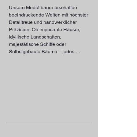
Unsere Modellbauer erschaffen 
beeindruckende Welten mit höchster 
Detailtreue und handwerklicher 
Präzision. Ob imposante Häuser, 
idyllische Landschaften, 
majestätische Schiffe oder 
Selbstgebaute Bäume – jedes 
Modell erzählt seine eigene 
Geschichte und bringt unsere Anlage 
zum Leben.

Mit Leidenschaft und Hingabe 
entstehen einzigartige Werke, die 
sowohl in unserer Modellbauanlage 
als auch für private Sammlungen 
echte Blickfänge sind. Jedes Projekt 
wird mit viel Liebe zum Detail und 
innovativen Techniken umgesetzt, 