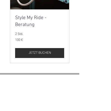
Style My Ride -
Beratung
2 Std.
100
100 €
Euro
JETZT BUCHEN
Impressum